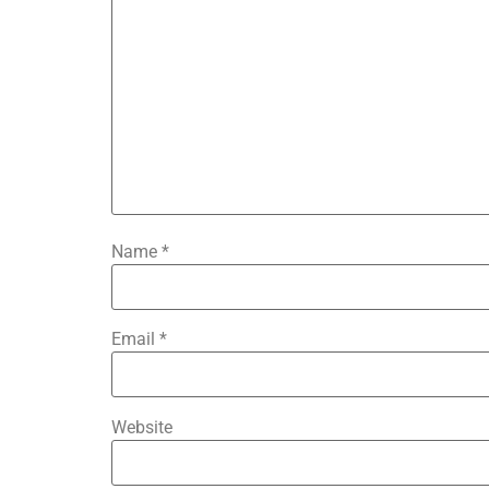
Name
*
Email
*
Website