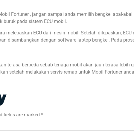
Mobil Fortuner , jangan sampai anda memilih bengkel abal-aba
k buruk pada sistem ECU mobil.
ra melepaskan ECU dari mesin mobil. Setelah dilepaskan, ECU
akan disambungkan dengan software laptop bengkel. Pada prose
an terasa berbeda sebab tenaga mobil akan jauh terasa lebih g
kan setelah melakukan servis remap untuk Mobil Fortuner anda
y
d fields are marked
*